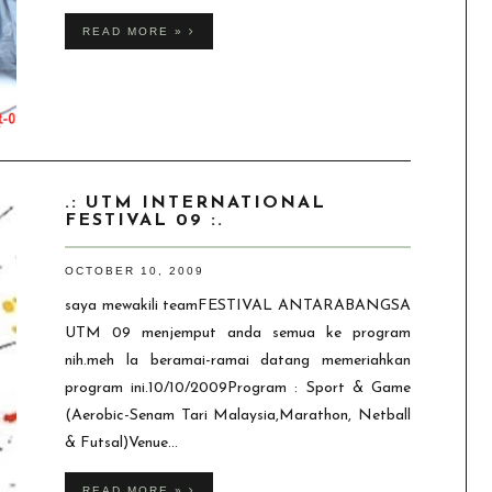
READ MORE »
.: UTM INTERNATIONAL
FESTIVAL 09 :.
OCTOBER 10, 2009
saya mewakili teamFESTIVAL ANTARABANGSA
UTM 09 menjemput anda semua ke program
nih.meh la beramai-ramai datang memeriahkan
program ini.10/10/2009Program : Sport & Game
(Aerobic-Senam Tari Malaysia,Marathon, Netball
& Futsal)Venue...
READ MORE »