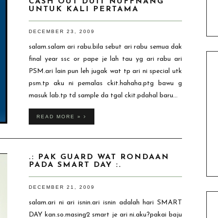
CASH OUT DUIT NUFFNANG
UNTUK KALI PERTAMA
DECEMBER 23, 2009
salam.salam ari rabu.bila sebut ari rabu semua dak
final year ssc or pape je lah tau yg ari rabu ari
PSM.ari lain pun leh jugak wat tp ari ni special utk
psm.tp aku ni pemalas ckit.hahaha.ptg bawu g
masuk lab.tp td sample da tgal ckit.pdahal baru...
READ MORE »
.: PAK GUARD WAT RONDAAN
PADA SMART DAY :.
DECEMBER 21, 2009
salam.ari ni ari isnin.ari isnin adalah hari SMART
DAY kan.so.masing2 smart je ari ni.aku?pakai baju