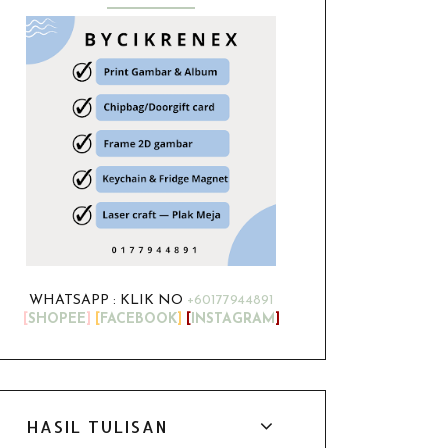
WHATSAPP : KLIK NO
+60177944891
[
SHOPEE
]
[
FACEBOOK
]
[
INSTAGRAM
]
HASIL TULISAN