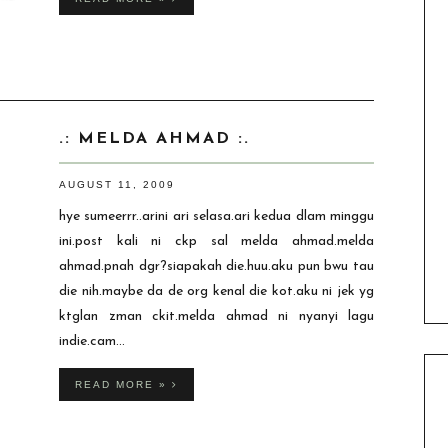
.: MELDA AHMAD :.
AUGUST 11, 2009
hye sumeerrr..arini ari selasa.ari kedua dlam minggu
ini.post kali ni ckp sal melda ahmad.melda
ahmad.pnah dgr?siapakah die.huu.aku pun bwu tau
die nih.maybe da de org kenal die kot.aku ni jek yg
ktglan zman ckit.melda ahmad ni nyanyi lagu
indie.cam...
READ MORE »