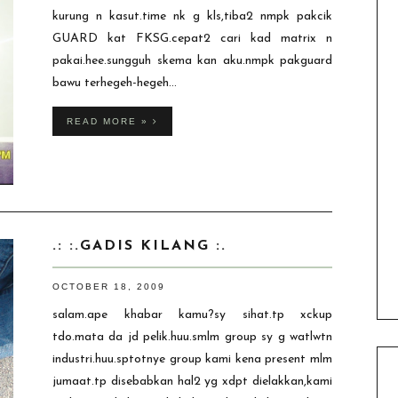
kurung n kasut.time nk g kls,tiba2 nmpk pakcik
GUARD kat FKSG.cepat2 cari kad matrix n
pakai.hee.sungguh skema kan aku.nmpk pakguard
bawu terhegeh-hegeh...
READ MORE »
.: :.GADIS KILANG :.
OCTOBER 18, 2009
salam.ape khabar kamu?sy sihat.tp xckup
tdo.mata da jd pelik.huu.smlm group sy g watlwtn
industri.huu.sptotnye group kami kena present mlm
jumaat.tp disebabkan hal2 yg xdpt dielakkan,kami