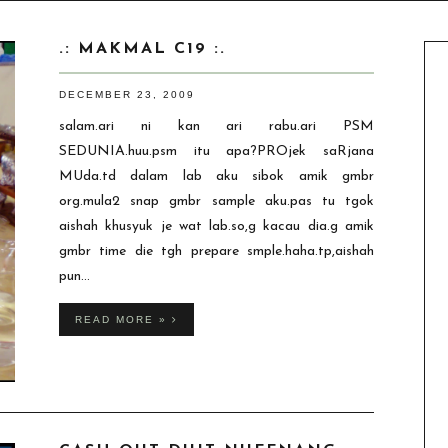
.: MAKMAL C19 :.
DECEMBER 23, 2009
salam.ari ni kan ari rabu.ari PSM
SEDUNIA.huu.psm itu apa?PROjek saRjana
MUda.td dalam lab aku sibok amik gmbr
org.mula2 snap gmbr sample aku.pas tu tgok
aishah khusyuk je wat lab.so,g kacau dia.g amik
gmbr time die tgh prepare smple.haha.tp,aishah
pun...
READ MORE »