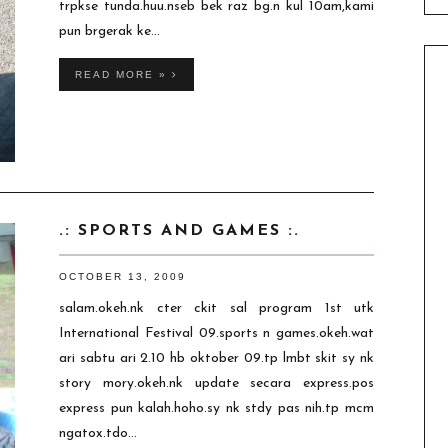
trpkse tunda.huu.nseb bek raz bg.n kul 10am,kami
pun brgerak ke...
READ MORE »
.: SPORTS AND GAMES :.
OCTOBER 13, 2009
salam.okeh.nk cter ckit sal program 1st utk
International Festival 09.sports n games.okeh.wat
ari sabtu ari 2.10 hb oktober 09.tp lmbt skit sy nk
story mory.okeh.nk update secara express.pos
express pun kalah.hoho.sy nk stdy pas nih.tp mcm
ngatox.tdo...