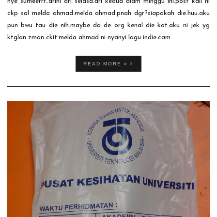
hye sumeerrr..arini ari selasa.ari kedua dlam minggu ini.post kali ni
ckp sal melda ahmad.melda ahmad.pnah dgr?siapakah die.huu.aku
pun bwu tau die nih.maybe da de org kenal die kot.aku ni jek yg
ktglan zman ckit.melda ahmad ni nyanyi lagu indie.cam...
READ MORE »