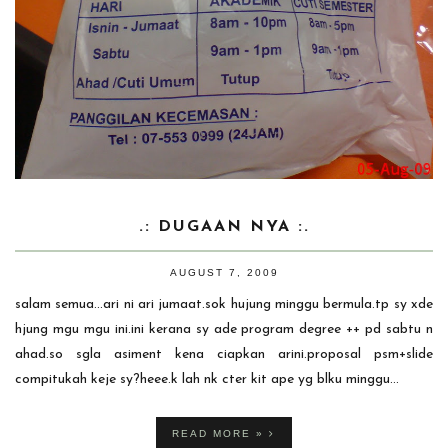
.: DUGAAN NYA :.
AUGUST 7, 2009
salam semua...ari ni ari jumaat.sok hujung minggu bermula.tp sy xde
hjung mgu mgu ini.ini kerana sy ade program degree ++ pd sabtu n
ahad.so sgla asiment kena ciapkan arini.proposal psm+slide
compitukah keje sy?heee.k lah nk cter kit ape yg blku minggu...
READ MORE »