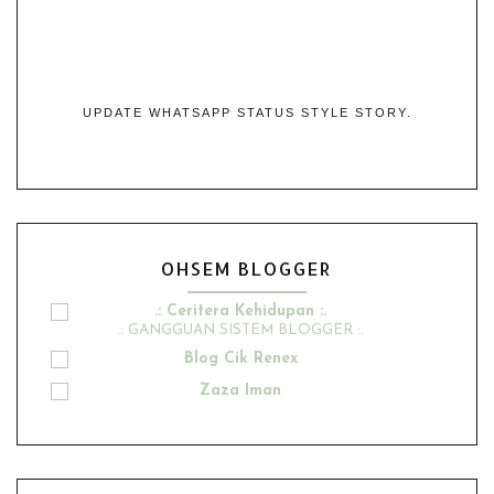
UPDATE WHATSAPP STATUS STYLE STORY.
OHSEM BLOGGER
.: Ceritera Kehidupan :.
.: GANGGUAN SISTEM BLOGGER :.
Blog Cik Renex
Zaza Iman
Ana Suhana
Husniey Husain
Show All