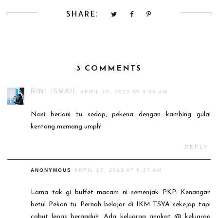
SHARE:
3 COMMENTS
RINI ISMAIL
APRIL 15, 2022 AT 9:56 AM
Nasi beriani tu sedap, pekena dengan kambing gulai
kentang memang umph!
REPLY
ANONYMOUS
APRIL 17, 2022 AT 6:27 AM
Lama tak gi buffet macam ni semenjak PKP. Kenangan
betul Pekan tu. Pernah belajar di IKM TSYA sekejap tapi
cabut lepas bergaduh. Ada keluarga angkat @ keluarga