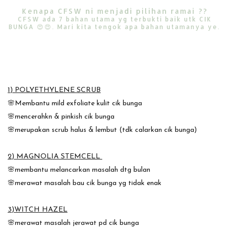
Kenapa CFSW ni menjadi pilihan ramai ??
CFSW ada 7 bahan utama yg terbukti baik utk CIK
BUNGA 😍😍. Mari kita tengok apa bahan utamanya ye.
1) POLYETHYLENE SCRUB
🌸Membantu mild exfoliate kulit cik bunga
🌸mencerahkn & pinkish cik bunga
🌸merupakan scrub halus & lembut (tdk calarkan cik bunga)
2) MAGNOLIA STEMCELL
🌸membantu melancarkan masalah dtg bulan
🌸merawat masalah bau cik bunga yg tidak enak
3)WITCH HAZEL
🌸merawat masalah jerawat pd cik bunga