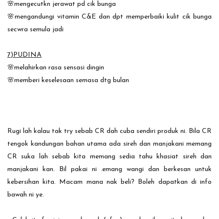
🌸mengecutkn jerawat pd cik bunga
🌸mengandungi vitamin C&E dan dpt memperbaiki kulit cik bunga
secwra semula jadi
7)PUDINA
🌸melahirkan rasa sensasi dingin
🌸memberi keselesaan semasa dtg bulan
Rugi lah kalau tak try sebab CR dah cuba sendiri produk ni. Bila CR
tengok kandungan bahan utama ada sireh dan manjakani memang
CR suka lah sebab kita memang sedia tahu khasiat sireh dan
manjakani kan. Bil pakai ni .emang wangi dan berkesan untuk
kebersihan kita. Macam mana nak beli? Boleh dapatkan di info
bawah ni ye.