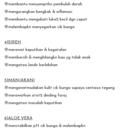
🌸membantu menyempitkn pembuluh darah
🌸mengurangkan bengkak & inflamasi
🌸membantu mengubati luka2 kecil dgn cepat
🌸melembapkn menyegarkan cik bunga
4)SIREH
🌸merawat keputihan & kegatalan
🌸membersih & menghilangkn bau yg tidak enak
🌸mengatasi lendir berlebihan
5)MANJAKANI
🌸mengawetmudakan kulit cik bunga supaya sentiasa tegang
🌸merawatkan otot2 dinding faraj
🌸mengatasi masalah keputihan
6)ALOE VERA
🌸menstabilkan pH cik bunga & melembapkn