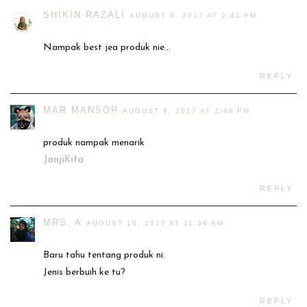
SHIKIN RAZALI
AUGUST 8, 2017 AT 2:41 PM
Nampak best jea produk nie...
REPLY
MAR MANSOR
AUGUST 9, 2017 AT 2:40 PM
produk nampak menarik
JanjiKita
REPLY
MRS. A
AUGUST 10, 2017 AT 11:36 AM
Baru tahu tentang produk ni.
Jenis berbuih ke tu?
REPLY