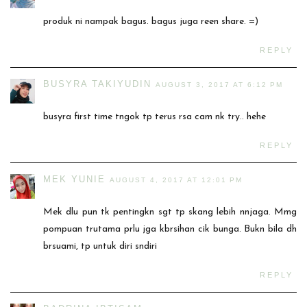
produk ni nampak bagus. bagus juga reen share. =)
REPLY
BUSYRA TAKIYUDIN
AUGUST 3, 2017 AT 6:12 PM
busyra first time tngok tp terus rsa cam nk try.. hehe
REPLY
MEK YUNIE
AUGUST 4, 2017 AT 12:01 PM
Mek dlu pun tk pentingkn sgt tp skang lebih nnjaga. Mmg
pompuan trutama prlu jga kbrsihan cik bunga. Bukn bila dh
brsuami, tp untuk diri sndiri
REPLY