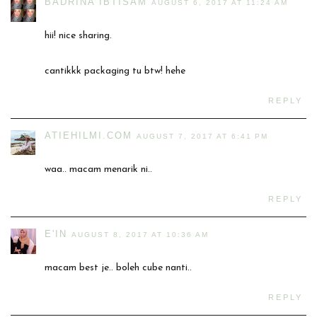
BADRINA IBTISAM
AUGUST 6, 2017 AT 11:24 AM
hii! nice sharing.
cantikkk packaging tu btw! hehe
REPLY
ATIEHILMI.COM
AUGUST 7, 2017 AT 6:41 PM
waa.. macam menarik ni..
REPLY
E'IN
AUGUST 8, 2017 AT 10:36 AM
macam best je.. boleh cube nanti..
REPLY