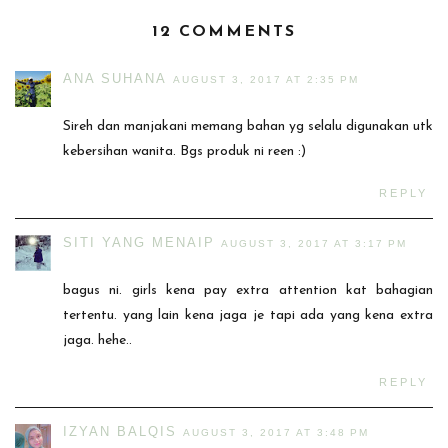
12 COMMENTS
ANA SUHANA
AUGUST 3, 2017 AT 2:35 PM
Sireh dan manjakani memang bahan yg selalu digunakan utk
kebersihan wanita. Bgs produk ni reen :)
REPLY
SITI YANG MENAIP
AUGUST 3, 2017 AT 3:17 PM
bagus ni. girls kena pay extra attention kat bahagian
tertentu. yang lain kena jaga je tapi ada yang kena extra
jaga. hehe..
REPLY
IZYAN BALQIS
AUGUST 3, 2017 AT 3:48 PM