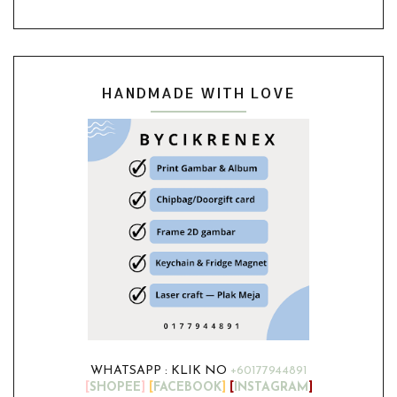
HANDMADE WITH LOVE
WHATSAPP : KLIK NO
+60177944891
[
SHOPEE
]
[
FACEBOOK
]
[
INSTAGRAM
]