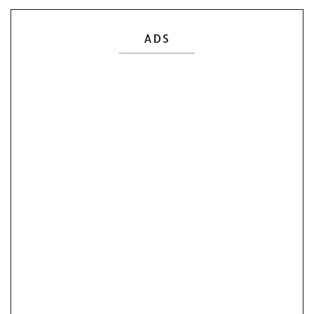
Show All
ADS