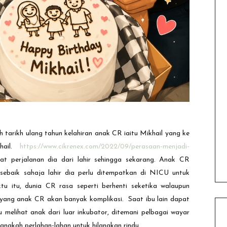
 tarikh ulang tahun kelahiran anak CR iaitu Mikhail yang ke
khail.
https://www.cikrenex.com/2022/09/perasaan-menjadi-
t perjalanan dia dari lahir sehingga sekarang.
Anak CR
 sebaik sahaja lahir dia perlu ditempatkan di
NICU
untuk
 itu, dunia CR rasa seperti berhenti seketika walaupun
yang anak CR akan banyak komplikasi. Saat ibu lain dapat
melihat anak dari luar inkubator, ditemani pelbagai wayar
angkah perlahan-lahan untuk hilangkan rindu.