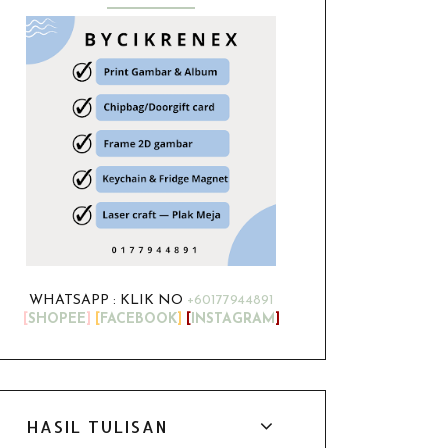
WHATSAPP : KLIK NO
+60177944891
[
SHOPEE
]
[
FACEBOOK
]
[
INSTAGRAM
]
HASIL TULISAN