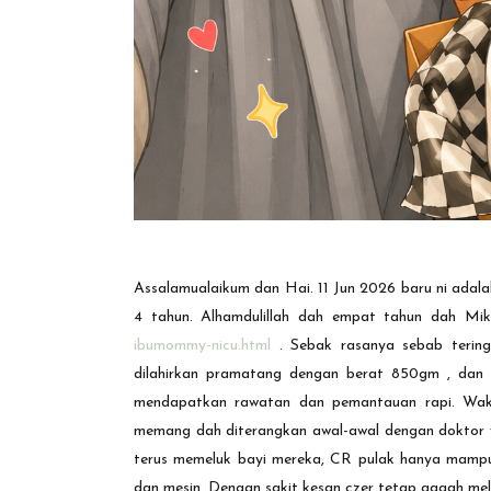
Assalamualaikum dan Hai. 11 Jun 2026 baru ni adalah
4 tahun. Alhamdulillah dah empat tahun dah Mi
ibumommy-nicu.html
. Sebak rasanya sebab teringa
dilahirkan
pramatang dengan berat 850gm
, dan
mendapatkan rawatan dan pemantauan rapi. Waktu
memang dah diterangkan awal-awal dengan doktor 
terus memeluk bayi mereka, CR pulak hanya mampu 
dan mesin. Dengan sakit kesan czer tetap gagah mel