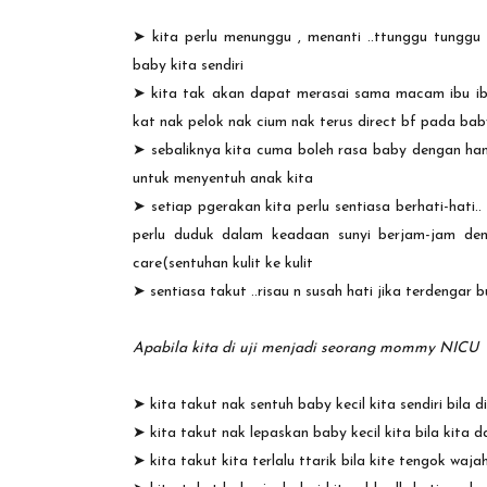
➤
kita perlu menunggu , menanti ..ttunggu tunggu
baby kita sendiri
➤
kita tak akan dapat merasai sama macam ibu ibu
kat nak pelok nak cium nak terus direct bf pada baby
➤
sebaliknya kita cuma boleh rasa baby dengan ha
untuk menyentuh anak kita
➤
setiap pgerakan kita perlu sentiasa berhati-hati
perlu duduk dalam keadaan sunyi berjam-jam den
care(sentuhan kulit ke kulit
➤
sentiasa takut ..risau n susah hati jika terdengar 
Apabila kita di uji menjadi seorang mommy NICU
➤
kita takut nak sentuh baby kecil kita sendiri bila di
➤
kita takut nak lepaskan baby kecil kita bila kita 
➤
kita takut kita terlalu ttarik bila kite tengok wa