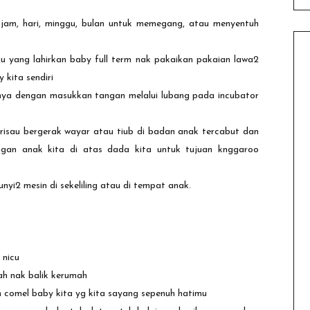
 jam, hari, minggu, bulan untuk memegang, atau menyentuh
 yang lahirkan baby full term nak pakaikan pakaian lawa2
 kita sendiri
nya dengan masukkan tangan melalui lubang pada incubator
.. risau bergerak wayar atau tiub di badan anak tercabut dan
gan anak kita di atas dada kita untuk tujuan knggaroo
bunyi2 mesin di sekeliling atau di tempat anak.
 nicu
dah nak balik kerumah
jah comel baby kita yg kita sayang sepenuh hatimu