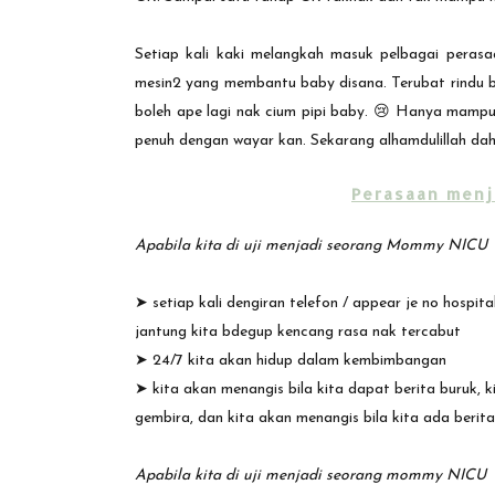
Setiap kali kaki melangkah masuk pelbagai perasa
mesin2 yang membantu baby disana. Terubat rindu bi
boleh ape lagi nak cium pipi baby. 😢 Hanya mampu 
penuh dengan wayar kan. Sekarang alhamdulillah d
Perasaan menj
Apabila kita di uji menjadi seorang Mommy NICU
➤ setiap kali dengiran telefon / appear je no hospita
jantung kita bdegup kencang rasa nak tercabut
➤
24/7 kita akan hidup dalam kembimbangan
➤
kita akan menangis bila kita dapat berita buruk, 
gembira, dan kita akan menangis bila kita ada berit
Apabila kita di uji menjadi seorang mommy NICU