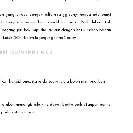
an yang dirasa dengan bilik nicu yg sunyi hanya ada bunyi
la tengok baby sendiri di sebalik incubator. Nak dukung tak
pegang jari kaki pipi dia itu pun dengan hati2 sebab badan
ah duduk SCN boleh la pegang lama2 baby.
adi IBU/MOMMY NICU
l kat handphone.. itu je da scary ... dia boleh membuatkan
kita akan menangis bila kita dapat berita baik ataupun berita
a pada setiap masa