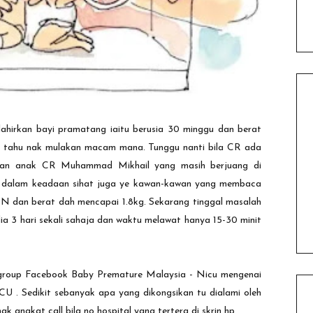
ahirkan bayi pramatang iaitu berusia 30 minggu dan berat
ak tahu nak mulakan macam mana. Tunggu nanti bila CR ada
kan anak CR Muhammad Mikhail yang masih berjuang di
mah dalam keadaan sihat juga ye kawan-kawan yang membaca
 SCN dan berat dah mencapai 1.8kg. Sekarang tinggal masalah
ia 3 hari sekali sahaja dan waktu melawat hanya 15-30 minit
i group Facebook Baby Premature Malaysia - Nicu mengenai
U . Sedikit sebanyak apa yang dikongsikan tu dialami oleh
angkat call bila no hospital yang tertera di skrin hp.