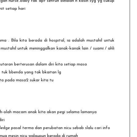
engan nurse..baby tak dpt sentuh belaian n kasih syg yg cukup
it setiap hari
a . Bila kita berada di hospital, ia adalah mustahil untuk
 mustahil untuk meninggalkan kanak-kanak lain / suami / ahli
utaran berterusan dalam diri kita setiap masa
 tuk bbenda yang tak bkaitan lg
ta pada masa2 sukar kita tu
olah-olah macam anak kita akan pegi selama lamanya
iri
dge pasal terma dan perubatan nicu sebab slalu cari info
semua mesin nicu walaupun berada di rumah