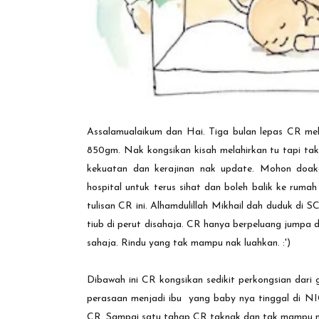
Assalamualaikum dan Hai. Tiga bulan lepas CR mel
850gm. Nak kongsikan kisah melahirkan tu tapi t
kekuatan dan kerajinan nak update. Mohon doa
hospital untuk terus sihat dan boleh balik ke ru
tulisan CR ini. Alhamdulillah Mikhail dah duduk di
tiub di perut disahaja. CR hanya berpeluang jumpa d
sahaja. Rindu yang tak mampu nak luahkan. :')
Dibawah ini CR kongsikan sedikit perkongsian dar
perasaan menjadi ibu yang baby nya tinggal di NIC
CR. Sampai satu tahap CR taknak dan tak mampu nak 