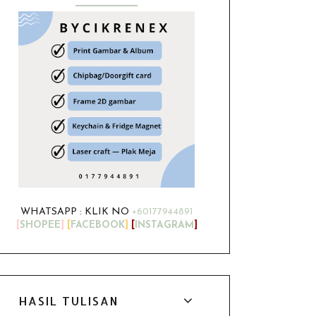
WHATSAPP : KLIK NO
+60177944891
[
SHOPEE
]
[
FACEBOOK
]
[
INSTAGRAM
]
HASIL TULISAN