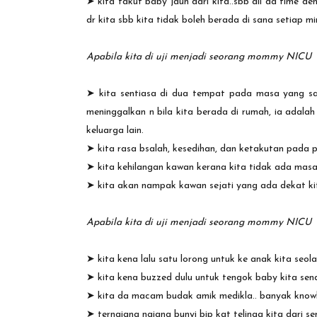
➤
kita takut baby jauh dari kita..sbb all da time d
dr kita sbb kita tidak boleh berada di sana setiap min
Apabila kita di uji menjadi seorang mommy NICU
➤
kita sentiasa di dua tempat pada masa yang sam
meninggalkan n bila kita berada di rumah, ia adalah
keluarga lain.
➤
kita rasa bsalah, kesedihan, dan ketakutan pada p
➤
kita kehilangan kawan kerana kita tidak ada masa
➤
kita akan nampak kawan sejati yang ada dekat ki
Apabila kita di uji menjadi seorang mommy NICU
➤
kita kena lalu satu lorong untuk ke anak kita se
➤
kita kena buzzed dulu untuk tengok baby kita send
➤
kita da macam budak amik medikla.. banyak knowle
➤
terngiang ngiang bunyi bip kat telinga kita dari 