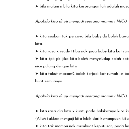
➤
bila malam n bila kita kesorangan lah adalah masa
Apabila kita di uji menjadi seorang mommy NICU
➤
kita seakan tak percaya bila baby da boleh bawa 
kita.
➤
kita rasa x ready ttiba nak jaga baby kita kat ru
➤
kita tpk pk jika kita boleh menyeludup salah s
nicu pulang dengan kita
➤
kita takut macam2 boleh terjadi kat rumah ..n ba
buat semuanya
Apabila kita di uji menjadi seorang mommy NICU
➤
kita rasa diri kita x kuat, pada hakikatnya kita ku
(Allah takkan menguji kita lebih dari kemanpuan kita 
➤
kita tak mampu nak membuat keputusan, pada hak