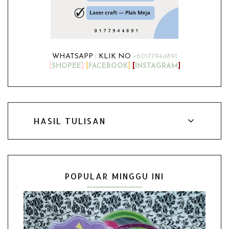
WHATSAPP : KLIK NO
+60177944891
[
SHOPEE
]
[
FACEBOOK
]
[
INSTAGRAM
]
HASIL TULISAN
POPULAR MINGGU INI