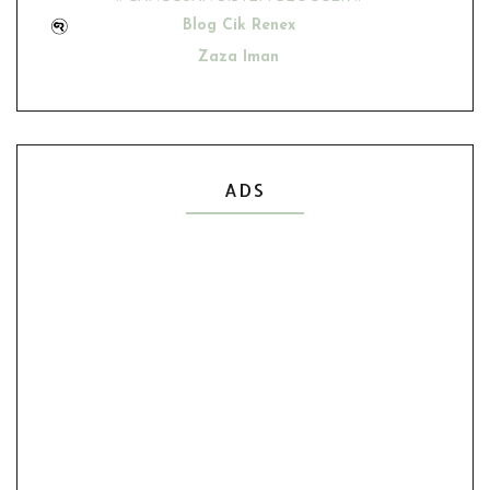
Blog Cik Renex
Zaza Iman
Ana Suhana
Husniey Husain
Show All
ADS