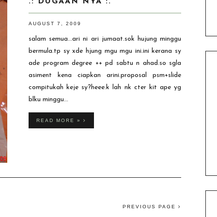
.: DUGAAN NYA :.
AUGUST 7, 2009
salam semua...ari ni ari jumaat.sok hujung minggu
bermula.tp sy xde hjung mgu mgu ini.ini kerana sy
ade program degree ++ pd sabtu n ahad.so sgla
asiment kena ciapkan arini.proposal psm+slide
compitukah keje sy?heee.k lah nk cter kit ape yg
blku minggu...
READ MORE »
PREVIOUS PAGE