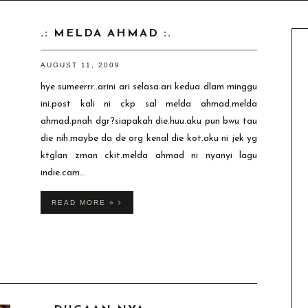
.: MELDA AHMAD :.
AUGUST 11, 2009
hye sumeerrr..arini ari selasa.ari kedua dlam minggu
ini.post kali ni ckp sal melda ahmad.melda
ahmad.pnah dgr?siapakah die.huu.aku pun bwu tau
die nih.maybe da de org kenal die kot.aku ni jek yg
ktglan zman ckit.melda ahmad ni nyanyi lagu
indie.cam...
READ MORE »