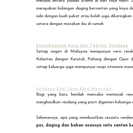
menjadi antara juadah utama di hari raya nanti. 
merupakan hidangan daging bersantan yang kaya de
ada dengan kuah pekat atau boleh juga dikeringkan.
setara dengan masakan ibu di rumah.
Kepelbagaian Rasa dan Tekstur Rendang
Setiap negeri di Malaysia mempunyai versi ren
Kelantan dengan Kerutuk, Pahang dengan Opor d
setiap keluarga juga mempunyai resipi istimewa ma
Rendang Bagi Yang Baru Mencuba
Bagi yang baru hendak mencuba memasak ren
menghasilkan rendang yang pasti digemari keluarga
Sebenarnya, apa yang membuatkan sesuatu rendan
pes, daging dan bahan asasnya iaitu santan k