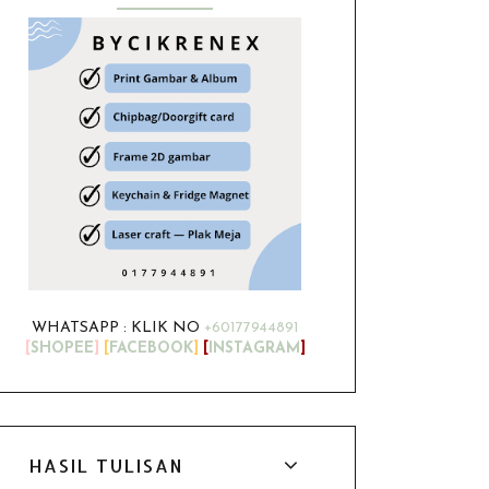
WHATSAPP : KLIK NO
+60177944891
[
SHOPEE
]
[
FACEBOOK
]
[
INSTAGRAM
]
HASIL TULISAN