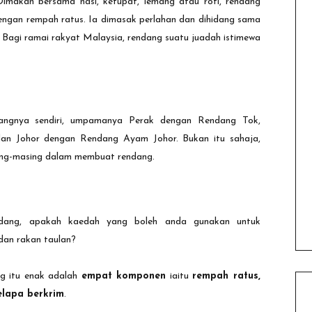
Dimakan bersama nasi, ketupat, lemang atau roti, rendang
ngan rempah ratus. Ia dimasak perlahan dan dihidang sama
 Bagi ramai rakyat Malaysia, rendang suatu juadah istimewa
dangnya sendiri, umpamanya Perak dengan Rendang Tok,
an Johor dengan Rendang Ayam Johor. Bukan itu sahaja,
sing-masing dalam membuat rendang.
dang, apakah kaedah yang boleh anda gunakan untuk
 dan rakan taulan?
g itu enak adalah
empat komponen
iaitu
rempah ratus,
elapa berkrim
.