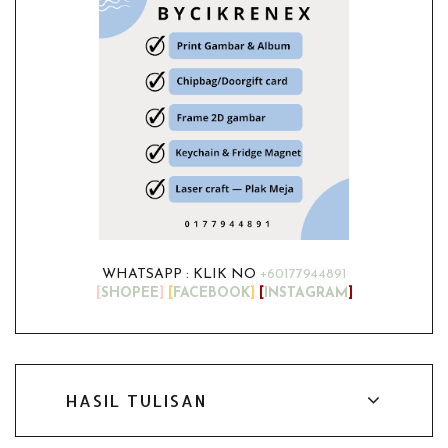
WHATSAPP : KLIK NO
+60177944891
[
SHOPEE
]
[
FACEBOOK
]
[
INSTAGRAM
]
HASIL TULISAN