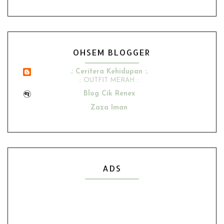
OHSEM BLOGGER
.: Ceritera Kehidupan :.
.: OUTFIT MERAH :.
Blog Cik Renex
Zaza Iman
Ana Suhana
Husniey Husain
Show All
ADS