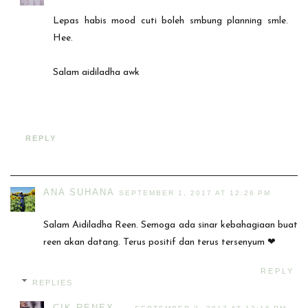
Lepas habis mood cuti boleh smbung planning smle.
Hee.
Salam aidiladha awk
REPLY
ANA SUHANA
SEPTEMBER 1, 2017 AT 12:26 PM
Salam Aidiladha Reen. Semoga ada sinar kebahagiaan buat
reen akan datang. Terus positif dan terus tersenyum ❤
REPLY
REPLIES
CIK RENEX