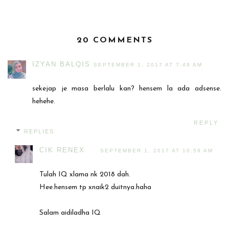
20 COMMENTS
IZYAN BALQIS
SEPTEMBER 1, 2017 AT 7:49 AM
sekejap je masa berlalu kan? hensem la ada adsense.
hehehe.
REPLY
REPLIES
CIK RENEX
SEPTEMBER 1, 2017 AT 10:59 AM
Tulah IQ xlama nk 2018 dah.
Hee.hensem tp xnaik2 duitnya.haha
Salam aidiladha IQ