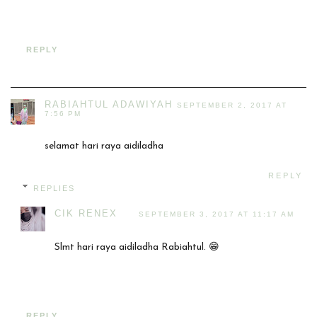
REPLY
RABIAHTUL ADAWIYAH
SEPTEMBER 2, 2017 AT
7:56 PM
selamat hari raya aidiladha
REPLY
REPLIES
CIK RENEX
SEPTEMBER 3, 2017 AT 11:17 AM
Slmt hari raya aidiladha Rabiahtul. 😁
REPLY