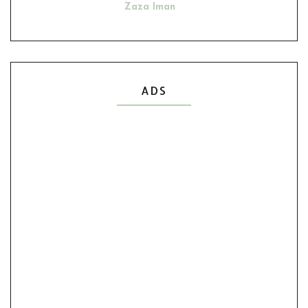
Zaza Iman
Ana Suhana
Husniey Husain
Show All
ADS