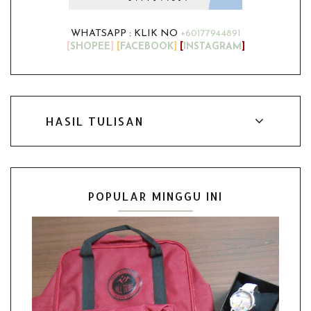
WHATSAPP : KLIK NO
+60177944891
[
SHOPEE
]
[
FACEBOOK
]
[
INSTAGRAM
]
HASIL TULISAN
POPULAR MINGGU INI