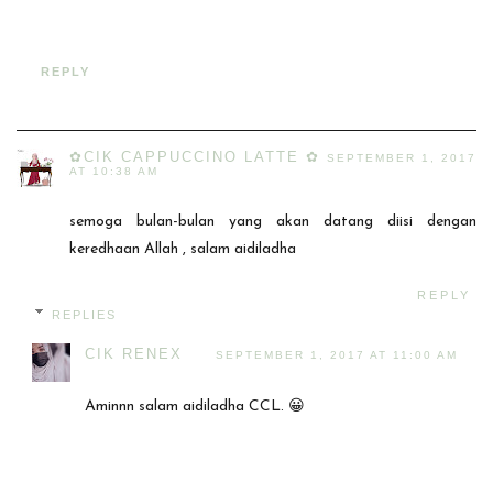
REPLY
✿CIK CAPPUCCINO LATTE ✿
SEPTEMBER 1, 2017
AT 10:38 AM
semoga bulan-bulan yang akan datang diisi dengan
keredhaan Allah , salam aidiladha
REPLY
REPLIES
CIK RENEX
SEPTEMBER 1, 2017 AT 11:00 AM
Aminnn salam aidiladha CCL. 😀