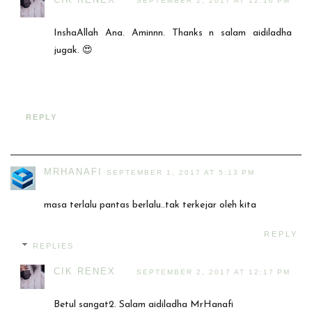
SEPTEMBER 2, 2017 AT 12:16 PM
InshaAllah Ana. Aminnn. Thanks n salam aidiladha
jugak. 😍
REPLY
MRHANAFI
SEPTEMBER 1, 2017 AT 5:13 PM
masa terlalu pantas berlalu..tak terkejar oleh kita
REPLY
REPLIES
CIK RENEX
SEPTEMBER 2, 2017 AT 12:17 PM
Betul sangat2. Salam aidiladha MrHanafi