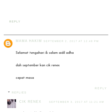
REPLY
MAMA HAKIM
SEPTEMBER 2, 2017 AT 12:48 PM
Selamat tengahari & salam aidil adha
dah september kan cik renex
cepat masa
REPLY
REPLIES
CIK RENEX
SEPTEMBER 3, 2017 AT 11:21 AM