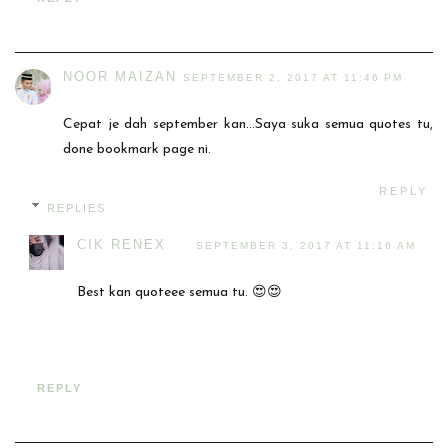
NOOR MAIZAN
SEPTEMBER 2, 2017 AT 11:46 PM
Cepat je dah september kan...Saya suka semua quotes tu,
done bookmark page ni.
REPLY
REPLIES
CIK RENEX
SEPTEMBER 3, 2017 AT 11:16 AM
Best kan quoteee semua tu. 😍😍
REPLY