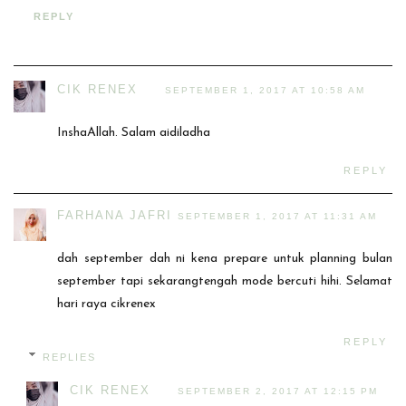
REPLY
CIK RENEX
SEPTEMBER 1, 2017 AT 10:58 AM
InshaAllah. Salam aidiladha
REPLY
FARHANA JAFRI
SEPTEMBER 1, 2017 AT 11:31 AM
dah september dah ni kena prepare untuk planning bulan
september tapi sekarangtengah mode bercuti hihi. Selamat
hari raya cikrenex
REPLY
REPLIES
CIK RENEX
SEPTEMBER 2, 2017 AT 12:15 PM