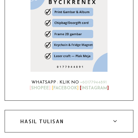
WHATSAPP : KLIK NO
+60177944891
[
SHOPEE
]
[
FACEBOOK
]
[
INSTAGRAM
]
HASIL TULISAN