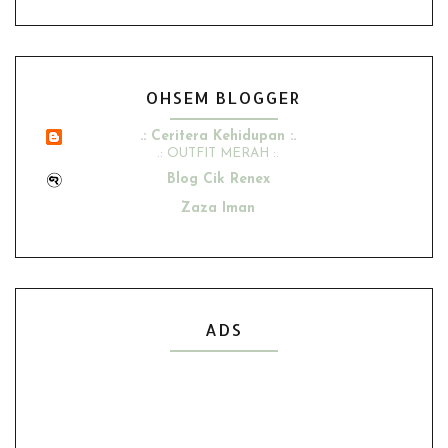
OHSEM BLOGGER
.: Ceritera Kehidupan :.
.: OUTFIT MERAH :.
Blog Cik Renex
Zaza Iman
Ana Suhana
Husniey Husain
Show All
ADS