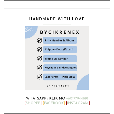
HANDMADE WITH LOVE
WHATSAPP : KLIK NO
+60177944891
[
SHOPEE
]
[
FACEBOOK
]
[
INSTAGRAM
]