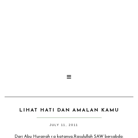

LIHAT HATI DAN AMALAN KAMU
JULY 11, 2011
Dari Abu Hurairah r.a katanya,Rasulullah SAW bersabda: