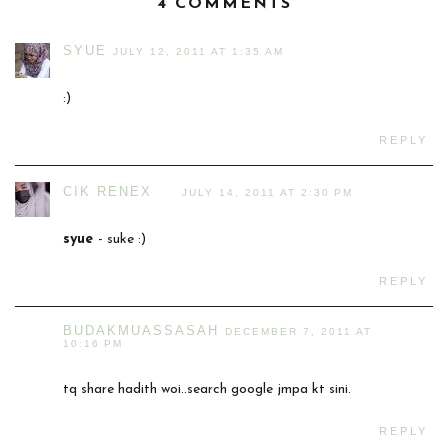
4 COMMENTS
SYUE
JULY 12, 2011 AT 1:35 AM
:)
REPLY
CIK RENEX
JULY 14, 2011 AT 2:30 PM
syue
- suke :)
REPLY
BUDAKMUASSASAH
DECEMBER 7, 2011 AT
10:16 PM
tq share hadith woi..search google jmpa kt sini.
REPLY