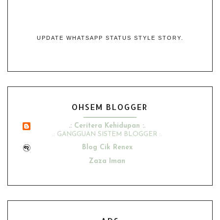
UPDATE WHATSAPP STATUS STYLE STORY.
OHSEM BLOGGER
.: Ceritera Kehidupan :.
.: GANGGUAN SISTEM BLOGGER :.
Blog Cik Renex
Zaza Iman
Ana Suhana
Husniey Husain
Show All