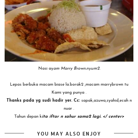
Nasi ay
am Marry
Brown.nyum2.
Lepas berbuka macam biase la.borak2 ,macam marrybrown tu
Kami yang punya .
Thanks pada yg sudi hadir yer. Cc:
sapak,azuwa,syahid,ecah n
nuar .
Tahun depan k
ita iftar
n
sahur sama2 lagi. </ center>
YOU MAY ALSO ENJOY