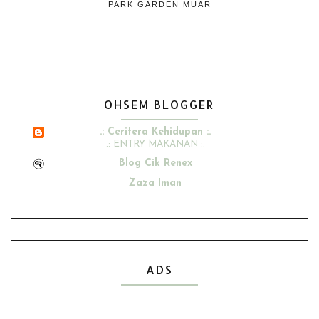
PARK GARDEN MUAR
OHSEM BLOGGER
.: Ceritera Kehidupan :.
.: ENTRY MAKANAN :.
Blog Cik Renex
Zaza Iman
Ana Suhana
Husniey Husain
Show All
ADS