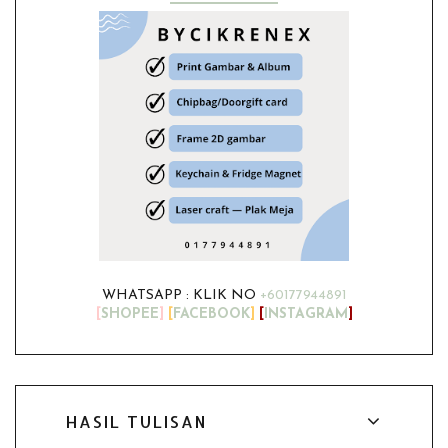
WHATSAPP : KLIK NO
+60177944891
[
SHOPEE
]
[
FACEBOOK
]
[
INSTAGRAM
]
HASIL TULISAN