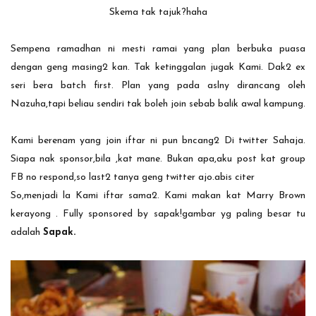
Skema tak tajuk?haha
Sempena ramadhan ni mesti ramai yang plan berbuka puasa
dengan geng masing2 kan. Tak ketinggalan jugak Kami. Dak2 ex
seri bera batch first. Plan yang pada aslny dirancang oleh
Nazuha,tapi beliau sendiri tak boleh join sebab balik awal kampung.
Kami berenam yang join iftar ni pun bncang2 Di twitter Sahaja.
Siapa nak sponsor,bila ,kat mane. Bukan apa,aku post kat group
FB no respond,so last2 tanya geng twitter ajo.abis citer
So,menjadi la Kami iftar sama2. Kami makan kat Marry Brown
kerayong . Fully sponsored by sapak!gambar yg paling besar tu
adalah
Sapak.