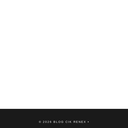
©
2026
BLOG CIK RENEX
•