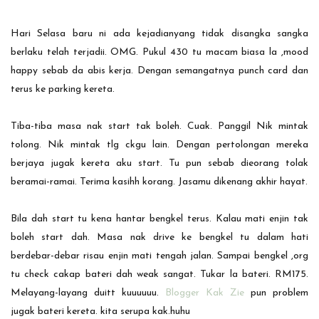
Hari Selasa baru ni ada kejadianyang tidak disangka sangka
berlaku telah terjadii. OMG. Pukul 430 tu macam biasa la ,mood
happy sebab da abis kerja. Dengan semangatnya punch card dan
terus ke parking kereta.
Tiba-tiba masa nak start tak boleh. Cuak. Panggil Nik mintak
tolong. Nik mintak tlg ckgu lain. Dengan pertolongan mereka
berjaya jugak kereta aku start. Tu pun sebab dieorang tolak
beramai-ramai. Terima kasihh korang. Jasamu dikenang akhir hayat.
Bila dah start tu kena hantar bengkel terus. Kalau mati enjin tak
boleh start dah. Masa nak drive ke bengkel tu dalam hati
berdebar-debar risau enjin mati tengah jalan. Sampai bengkel ,org
tu check cakap bateri dah weak sangat. Tukar la bateri. RM175.
Melayang-layang duitt kuuuuuu.
Blogger Kak Zie
pun problem
jugak bateri kereta. kita serupa kak.huhu