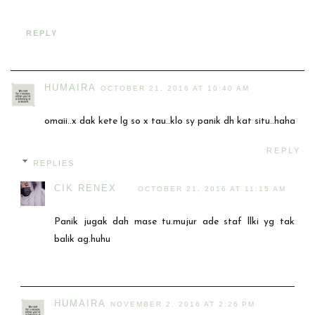
REPLY
HUMAIRA
OCTOBER 21, 2016 AT 10:40 AM
omaii..x dak kete lg so x tau..klo sy panik dh kat situ..haha
REPLY
REPLIES
CIK RENEX
OCTOBER 21, 2016 AT 11:15 AM
Panik jugak dah mase tu.mujur ade staf llki yg tak
balik ag.huhu
HUMAIRA
NOVEMBER 2, 2016 AT 2:26 PM