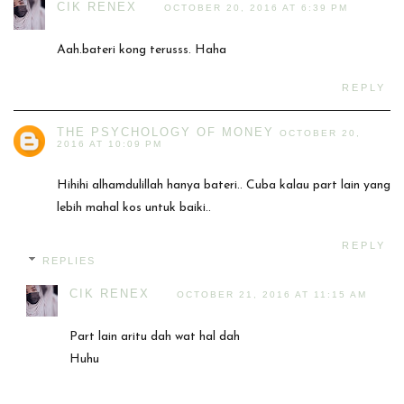
CIK RENEX
OCTOBER 20, 2016 AT 6:39 PM
Aah.bateri kong terusss. Haha
REPLY
THE PSYCHOLOGY OF MONEY
OCTOBER 20,
2016 AT 10:09 PM
Hihihi alhamdulillah hanya bateri.. Cuba kalau part lain yang
lebih mahal kos untuk baiki..
REPLY
REPLIES
CIK RENEX
OCTOBER 21, 2016 AT 11:15 AM
Part lain aritu dah wat hal dah
Huhu