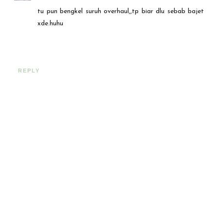
tu pun bengkel suruh overhaul,,tp biar dlu sebab bajet
xde.huhu
REPLY