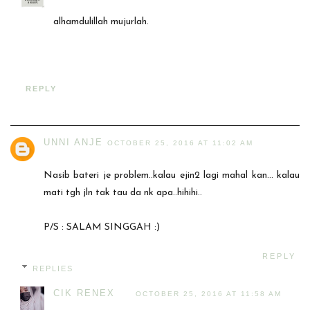
alhamdulillah mujurlah.
REPLY
UNNI ANJE
OCTOBER 25, 2016 AT 11:02 AM
Nasib bateri je problem..kalau ejin2 lagi mahal kan... kalau
mati tgh jln tak tau da nk apa..hihihi..
P/S : SALAM SINGGAH :)
REPLY
REPLIES
CIK RENEX
OCTOBER 25, 2016 AT 11:58 AM