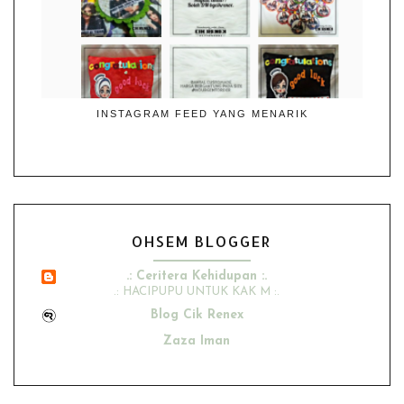
INSTAGRAM FEED YANG MENARIK
OHSEM BLOGGER
.: Ceritera Kehidupan :.
.: HACIPUPU UNTUK KAK M :.
Blog Cik Renex
Zaza Iman
Ana Suhana
Husniey Husain