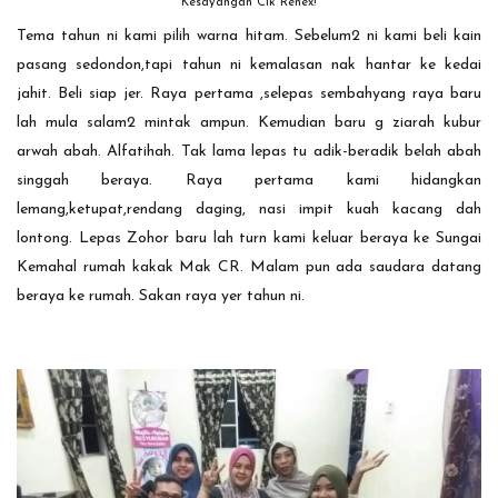
Kesayangan Cik Renex!
Tema tahun ni kami pilih warna hitam. Sebelum2 ni kami beli kain
pasang sedondon,tapi tahun ni kemalasan nak hantar ke kedai
jahit. Beli siap jer. Raya pertama ,selepas sembahyang raya baru
lah mula salam2 mintak ampun. Kemudian baru g ziarah kubur
arwah abah. Alfatihah. Tak lama lepas tu adik-beradik belah abah
singgah beraya. Raya pertama kami hidangkan
lemang,ketupat,rendang daging, nasi impit kuah kacang dah
lontong. Lepas Zohor baru lah turn kami keluar beraya ke Sungai
Kemahal rumah kakak Mak CR. Malam pun ada saudara datang
beraya ke rumah. Sakan raya yer tahun ni.