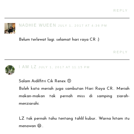
REPLY
NADHIE WUEEN
JULY 1, 2017 AT 4:36 PM
Belum terlewat lagi. selamat hari raya CR :)
REPLY
I AM LZ
JULY 1, 2017 AT 11:15 PM
Salam Aidilfitri Cik Renex 😍
Boleh kata meriah juga sambutan Hari Raya CR.. Meriah
makan-makan tak pernah miss di samping ziarah-
menziarahi.
LZ tak pernah tahu tentang tahlil kubur.. Warna hitam itu
menawan 😄..