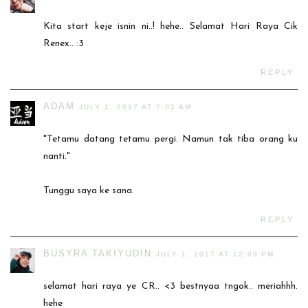
Kita start keje isnin ni..! hehe.. Selamat Hari Raya Cik
Renex.. :3
REPLY
ADAM
JULY 1, 2017 AT 7:02 AM
"Tetamu datang tetamu pergi. Namun tak tiba orang ku
nanti."
Tunggu saya ke sana.
REPLY
BUSYRA TAKIYUDIN
JULY 1, 2017 AT 12:09 PM
selamat hari raya ye CR.. <3 bestnyaa tngok.. meriahhh.
hehe