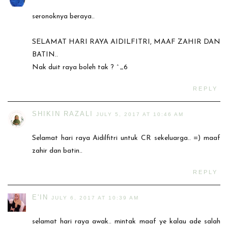
seronoknya beraya..
SELAMAT HARI RAYA AIDILFITRI, MAAF ZAHIR DAN
BATIN..
Nak duit raya boleh tak ? ^_6
REPLY
SHIKIN RAZALI
JULY 5, 2017 AT 10:46 AM
Selamat hari raya Aidilfitri untuk CR sekeluarga.. =) maaf
zahir dan batin..
REPLY
E'IN
JULY 6, 2017 AT 10:39 AM
selamat hari raya awak.. mintak maaf ye kalau ade salah