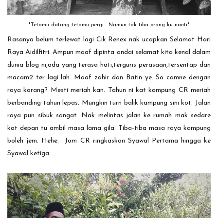
"Tetamu datang tetamu pergi . Namun tak tiba orang ku nanti"
Rasanya belum terlewat lagi Cik Renex nak ucapkan Selamat Hari
Raya Aidilfitri. Ampun maaf dipinta andai selamat kita kenal dalam
dunia blog ni,ada yang terasa hati,terguris perasaan,tersentap dan
macam2 ter lagi lah. Maaf zahir dan Batin ye. So camne dengan
raya korang? Mesti meriah kan. Tahun ni kat kampung CR meriah
berbanding tahun lepas. Mungkin turn balik kampung sini kot. Jalan
raya pun sibuk sangat. Nak melintas jalan ke rumah mak sedare
kat depan tu ambil masa lama gila. Tiba-tiba masa raya kampung
boleh jem. Hehe. Jom CR ringkaskan Syawal Pertama hingga ke
Syawal ketiga.