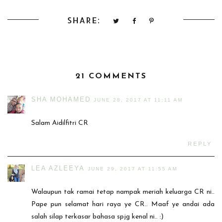
SHARE:
21 COMMENTS
SHA MOHAMED
JUNE 28, 2017 AT 11:11 AM
Salam Aidilfitri CR
REPLY
LEA AZLEEYA
JUNE 29, 2017 AT 11:55 AM
Walaupun tak ramai tetap nampak meriah keluarga CR ni..
Pape pun selamat hari raya ye CR.. Maaf ye andai ada
salah silap terkasar bahasa spjg kenal ni.. :)