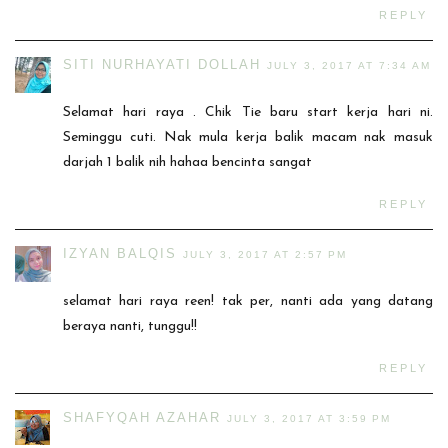
REPLY
SITI NURHAYATI DOLLAH
JULY 3, 2017 AT 7:34 AM
Selamat hari raya . Chik Tie baru start kerja hari ni.
Seminggu cuti. Nak mula kerja balik macam nak masuk
darjah 1 balik nih hahaa bencinta sangat
REPLY
IZYAN BALQIS
JULY 3, 2017 AT 2:57 PM
selamat hari raya reen! tak per, nanti ada yang datang
beraya nanti, tunggu!!
REPLY
SHAFYQAH AZAHAR
JULY 3, 2017 AT 3:59 PM