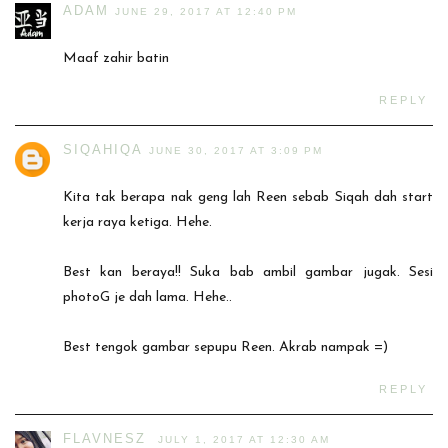
ADAM
JUNE 29, 2017 AT 12:40 PM
Maaf zahir batin
REPLY
SIQAHIQA
JUNE 30, 2017 AT 3:09 PM
Kita tak berapa nak geng lah Reen sebab Siqah dah start
kerja raya ketiga. Hehe.
Best kan beraya!! Suka bab ambil gambar jugak. Sesi
photoG je dah lama. Hehe..
Best tengok gambar sepupu Reen. Akrab nampak =)
REPLY
FLAVNESZ
JULY 1, 2017 AT 12:30 AM