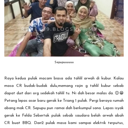
Sepupuuuuuu
Raya kedua pulak macam biasa ada tahlil arwah di kubur. Kalau
masa CR budak-budak dulu,memang rajin g tahlil kubur sebab
dapat duit dari org sedekah tahlil tu. Ni dah besar malas da. 😊😁
Petang lepas asar baru gerak ke Triang 1 pulak. Pergi beraya rumah
abang mak CR. Sepupu pun ramai dah berkumpul sana. Lepas isyak
gerak ke Felda Sebertak pulak sebab saudara belah arwah abah
CR buat BBQ. Dan2 pulak masa kami sampai elektrik terputus,