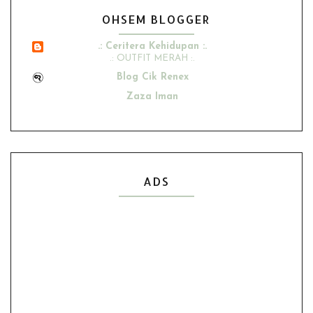
OHSEM BLOGGER
.: Ceritera Kehidupan :.
.: OUTFIT MERAH :.
Blog Cik Renex
Zaza Iman
Ana Suhana
Husniey Husain
Show All
ADS