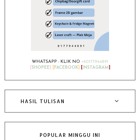
WHATSAPP : KLIK NO
+60177944891
[
SHOPEE
]
[
FACEBOOK
]
[
INSTAGRAM
]
HASIL TULISAN
POPULAR MINGGU INI