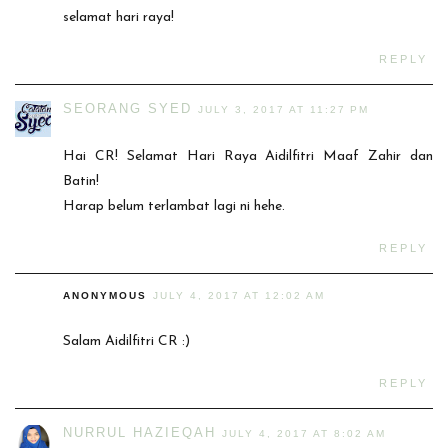
selamat hari raya!
REPLY
SEORANG SYED
JULY 3, 2017 AT 11:27 PM
Hai CR! Selamat Hari Raya Aidilfitri Maaf Zahir dan
Batin!
Harap belum terlambat lagi ni hehe.
REPLY
ANONYMOUS
JULY 4, 2017 AT 12:02 AM
Salam Aidilfitri CR :)
REPLY
NURRUL HAZIEQAH
JULY 4, 2017 AT 8:02 AM