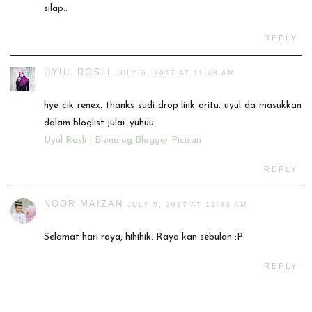
silap..
REPLY
UYUL ROSLI
JULY 6, 2017 AT 11:48 AM
hye cik renex. thanks sudi drop link aritu. uyul da masukkan
dalam bloglist julai. yuhuu
Uyul Rosli | Blonolog Blogger Picisan
REPLY
NOOR MAIZAN
JULY 9, 2017 AT 12:33 AM
Selamat hari raya, hihihik. Raya kan sebulan :P
REPLY