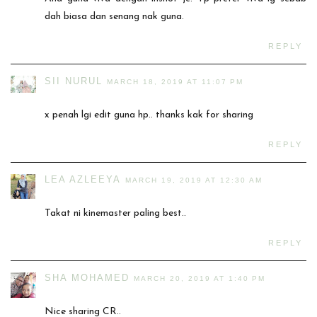
dah biasa dan senang nak guna.
REPLY
SII NURUL
MARCH 18, 2019 AT 11:07 PM
x penah lgi edit guna hp.. thanks kak for sharing
REPLY
LEA AZLEEYA
MARCH 19, 2019 AT 12:30 AM
Takat ni kinemaster paling best..
REPLY
SHA MOHAMED
MARCH 20, 2019 AT 1:40 PM
Nice sharing CR..