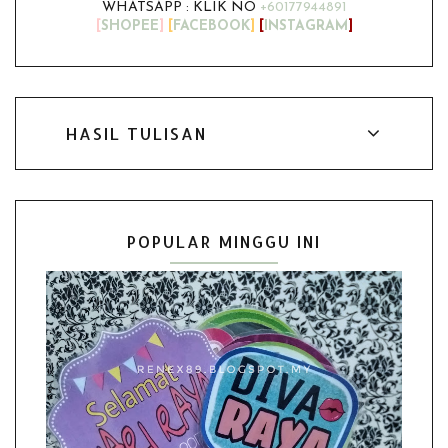
WHATSAPP : KLIK NO
+60177944891
[
SHOPEE
]
[
FACEBOOK
]
[
INSTAGRAM
]
HASIL TULISAN
POPULAR MINGGU INI