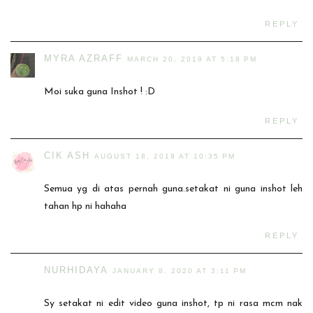
REPLY
MYRA AZRAFF
MARCH 20, 2019 AT 5:18 PM
Moi suka guna Inshot ! :D
REPLY
CIK ASH
AUGUST 18, 2019 AT 10:35 PM
Semua yg di atas pernah guna.setakat ni guna inshot leh
tahan hp ni hahaha
REPLY
NURHIDAYA
JANUARY 8, 2020 AT 3:11 PM
Sy setakat ni edit video guna inshot, tp ni rasa mcm nak