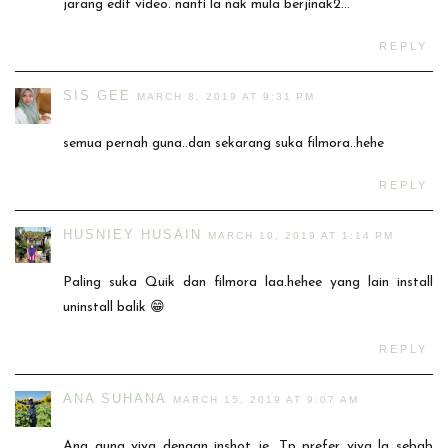
jarang edit video. nanti la nak mula berjinak2...
REPLY
SIS GEE
MARCH 8, 2019 AT 9:31 PM
semua pernah guna..dan sekarang suka filmora..hehe
REPLY
HUSNIEY HUSAIN
MARCH 10, 2019 AT 1:14 PM
Paling suka Quik dan filmora laa.hehee yang lain install
uninstall balik 😁
REPLY
ANA SUHANA
MARCH 15, 2019 AT 9:07 AM
Ana guna viva dengan inshot je. Tp prefer viva lg sebab