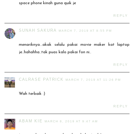
space phone kinah guna quik je
REPLY
SUNAH SAKURA
MARCH 7, 2019 AT 8:55 PM
menariknya...akak selalu pakai movie maker kat laptop
je..hahahha..tak puas kalo pakai fon ni..
REPLY
CALRASE PATRICK
MARCH 7, 2019 AT 11:26 PM
Wah terbaik :)
REPLY
ABAM KIE
MARCH 8, 2019 AT 9:47 AM