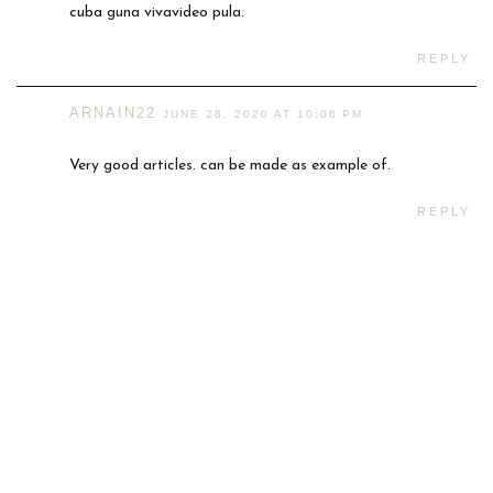
cuba guna vivavideo pula.
REPLY
ARNAIN22
JUNE 28, 2020 AT 10:06 PM
Very good articles. can be made as example of.
REPLY