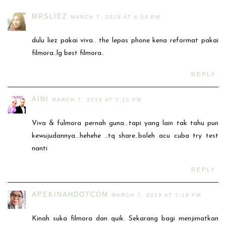
MRSLIEZ
MARCH 7, 2019 AT 4:54 PM
dulu liez pakai viva.. the lepas phone kena reformat pakai
filmora..lg best filmora..
REPLY
AINI
MARCH 7, 2019 AT 7:10 PM
Viva & fulmora pernah guna...tapi yang lain tak tahu pun
kewujudannya...hehehe ..tq share..boleh acu cuba try test
nanti
REPLY
APEKINAHDOTCOM
MARCH 7, 2019 AT 7:19 PM
Kinah suka filmora dan quik. Sekarang bagi menjimatkan