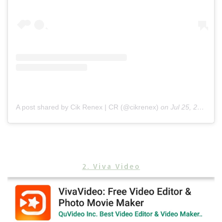
A post shared by Cik Renex | CR (@cikrenex)
on
Jul 25, 2017 at 3:56am PDT
2. Viva Video