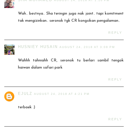
AUGUST 24, 2018 AT 1:10 PM
Wah.. bestnya.. Sha teringin juga nak joint.. tapi komitment
tak mengizinkan.. seronok tgk CR kongsikan pengalaman..
REPLY
HUSNIEY HUSAIN
AUGUST 24, 2018 AT 3:08 PM
Wahhh tahniahh CR, seronok tu berlari sambil tengok
haiwan dalam safari park
REPLY
EJULZ
AUGUST 24, 2018 AT 4:21 PM
terbaek :)
REPLY