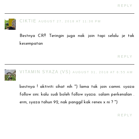
REPLY
CIKTIE
AUGUST 27, 2018 AT 11:36 PM
Bestnya CR!! Teringin juga nak join tapi selalu je tak
kesempatan
REPLY
VITAMIN SYAZA (VS)
AUGUST 31, 2018 AT 6:55 AM
bestnya ! aktiviti sihat nih ") lama tak join camni. syaza
follow sini. kalu sudi boleh follow syaza. salam perkenalan .
erm, syaza tahun 92, nak panggil kak renex x ni ? ")
REPLY