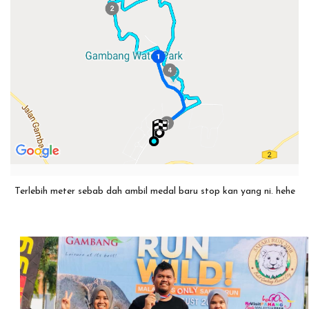
Terlebih meter sebab dah ambil medal baru stop kan yang ni. hehe