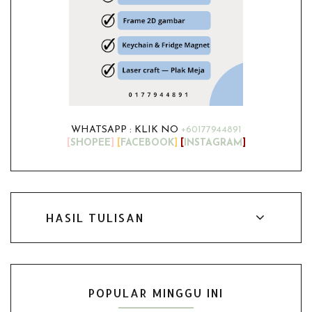
WHATSAPP : KLIK NO
+60177944891
[
SHOPEE
]
[
FACEBOOK
]
[
INSTAGRAM
]
HASIL TULISAN
POPULAR MINGGU INI