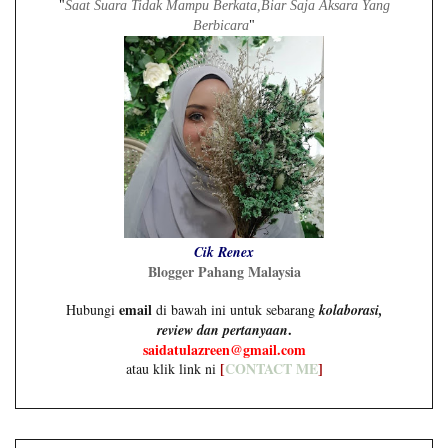
"
Saat Suara Tidak Mampu Berkata,Biar Saja Aksara Yang
Berbicara
"
Cik Renex
Blogger Pahang Malaysia
email
Hubungi
di bawah ini untuk sebarang
kolaborasi,
.
review dan pertanyaan
saidatulazreen@gmail.com
[
CONTACT ME
]
atau klik link ni