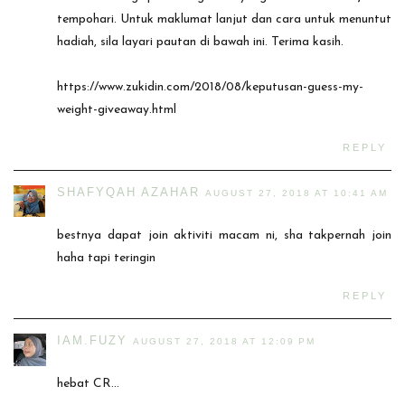
tempohari. Untuk maklumat lanjut dan cara untuk menuntut
hadiah, sila layari pautan di bawah ini. Terima kasih.
https://www.zukidin.com/2018/08/keputusan-guess-my-
weight-giveaway.html
REPLY
SHAFYQAH AZAHAR
AUGUST 27, 2018 AT 10:41 AM
bestnya dapat join aktiviti macam ni, sha takpernah join
haha tapi teringin
REPLY
IAM.FUZY
AUGUST 27, 2018 AT 12:09 PM
hebat CR...