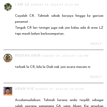
I AM LZ
AUGUST 25, 2018 AT 11:10 AM
Cayalah CR.. Tahniah sebab berjaya hingga ke garisan
penamat..
Tengok CR lari teringin juga nak join kalau ada di area LZ
tapi masih belum berkesempatan..
REPLY
RODIAH AMIR
AUGUST 25, 2018 AT 1:24 PM
terbaik la CR, bila la Diah nak join acara macam ni
REPLY
ABAM KIE
AUGUST 27, 2018 AT 10:16 AM
Assalamualaikum. Tahniah kerana anda terpilih sebagai
salah seorang pemenang GA yang Abam Kie anjurkan