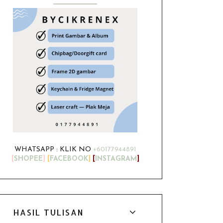
WHATSAPP : KLIK NO
+60177944891
[
SHOPEE
]
[
FACEBOOK
]
[
INSTAGRAM
]
HASIL TULISAN