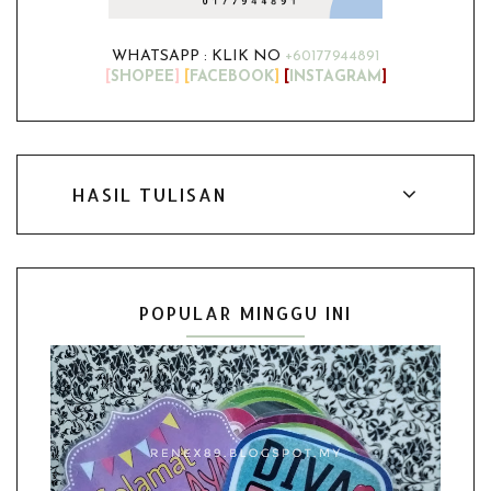
WHATSAPP : KLIK NO
+60177944891
[
SHOPEE
]
[
FACEBOOK
]
[
INSTAGRAM
]
HASIL TULISAN
POPULAR MINGGU INI