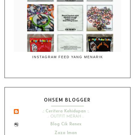
INSTAGRAM FEED YANG MENARIK
OHSEM BLOGGER
.: Ceritera Kehidupan :.
.: OUTFIT MERAH :.
Blog Cik Renex
Zaza Iman