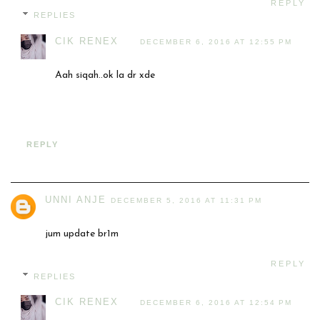
REPLY
REPLIES
CIK RENEX
DECEMBER 6, 2016 AT 12:55 PM
Aah siqah..ok la dr xde
REPLY
UNNI ANJE
DECEMBER 5, 2016 AT 11:31 PM
jum update br1m
REPLY
REPLIES
CIK RENEX
DECEMBER 6, 2016 AT 12:54 PM