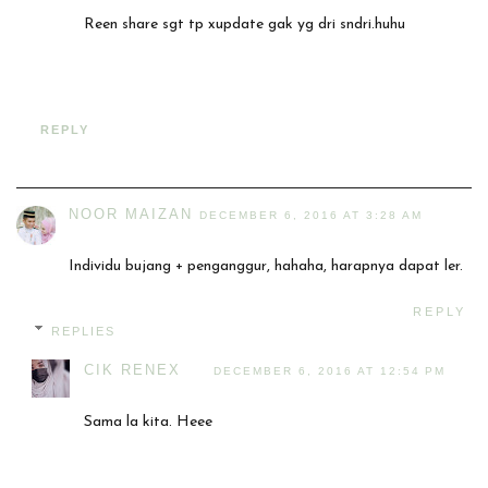
Reen share sgt tp xupdate gak yg dri sndri.huhu
REPLY
NOOR MAIZAN
DECEMBER 6, 2016 AT 3:28 AM
Individu bujang + penganggur, hahaha, harapnya dapat ler.
REPLY
REPLIES
CIK RENEX
DECEMBER 6, 2016 AT 12:54 PM
Sama la kita. Heee