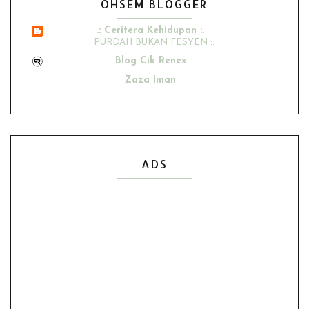
OHSEM BLOGGER
.: Ceritera Kehidupan :.
.: PURDAH BUKAN FESYEN :.
Blog Cik Renex
Zaza Iman
Ana Suhana
Husniey Husain
Show All
ADS