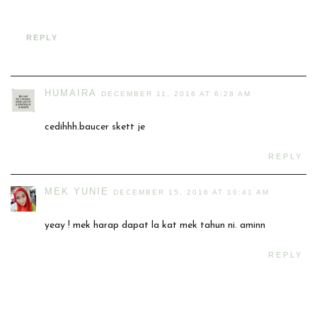
REPLY
HUMAIRA
DECEMBER 11, 2016 AT 6:28 AM
cedihhh.baucer skett je
REPLY
MEK YUNIE
DECEMBER 15, 2016 AT 10:41 AM
yeay ! mek harap dapat la kat mek tahun ni. aminn
REPLY