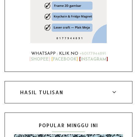
WHATSAPP : KLIK NO
+60177944891
[
SHOPEE
]
[
FACEBOOK
]
[
INSTAGRAM
]
HASIL TULISAN
POPULAR MINGGU INI