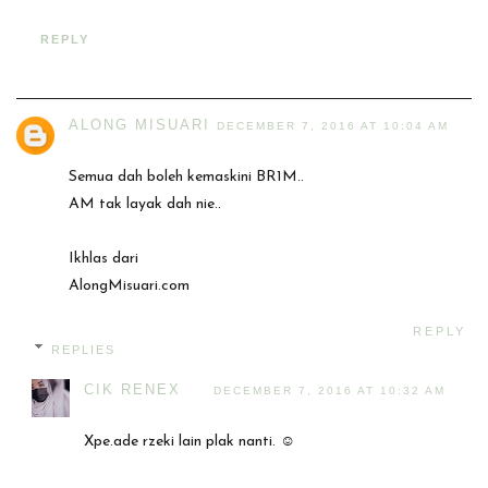
REPLY
ALONG MISUARI
DECEMBER 7, 2016 AT 10:04 AM
Semua dah boleh kemaskini BR1M..
AM tak layak dah nie..
Ikhlas dari
AlongMisuari.com
REPLY
REPLIES
CIK RENEX
DECEMBER 7, 2016 AT 10:32 AM
Xpe.ade rzeki lain plak nanti. ☺