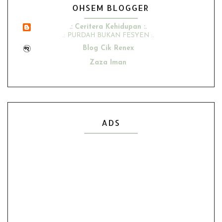
OHSEM BLOGGER
.: Ceritera Kehidupan :.
.: PURDAH BUKAN FESYEN :.
Blog Cik Renex
Zaza Iman
Ana Suhana
Husniey Husain
Show All
ADS