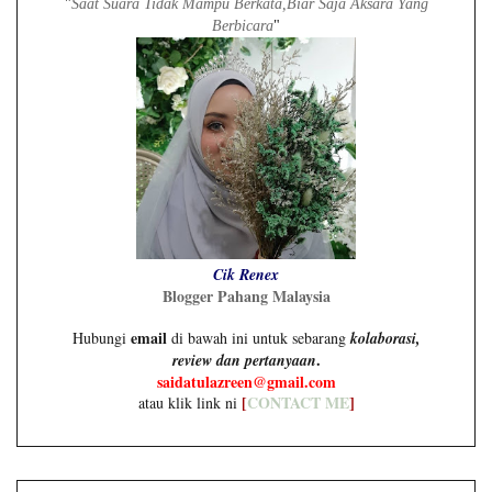
"
Saat Suara Tidak Mampu Berkata,Biar Saja Aksara Yang
Berbicara
"
Cik Renex
Blogger Pahang Malaysia
email
Hubungi
di bawah ini untuk sebarang
kolaborasi,
.
review dan pertanyaan
saidatulazreen@gmail.com
[
CONTACT ME
]
atau klik link ni