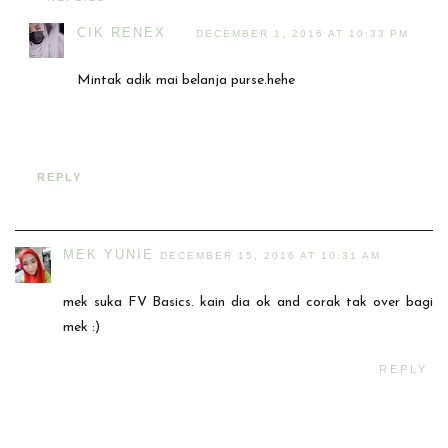
CIK RENEX
DECEMBER 1, 2016 AT 10:33 PM
Mintak adik mai belanja purse.hehe
REPLY
MEK YUNIE
DECEMBER 15, 2016 AT 10:31 AM
mek suka FV Basics. kain dia ok and corak tak over bagi
mek :)
REPLY