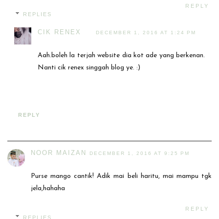
REPLY
REPLIES
CIK RENEX
DECEMBER 1, 2016 AT 1:24 PM
Aah.boleh la terjah website dia kot ade yang berkenan.
Nanti cik renex singgah blog ye. :)
REPLY
NOOR MAIZAN
DECEMBER 1, 2016 AT 9:25 PM
Purse mango cantik! Adik mai beli haritu, mai mampu tgk
jela,hahaha
REPLY
REPLIES