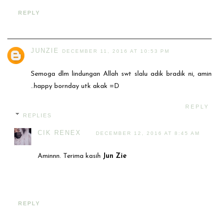
REPLY
JUNZIE
DECEMBER 11, 2016 AT 10:53 PM
Semoga dlm lindungan Allah swt slalu adik bradik ni, amin
..happy bornday utk akak =D
REPLY
REPLIES
CIK RENEX
DECEMBER 12, 2016 AT 8:45 AM
Aminnn. Terima kasih
Jun Zie
REPLY