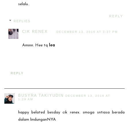
selalu..
REPLY
REPLIES
CIK RENEX
DECEMBER 13, 2016 AT 3:37 PM
Aminn. Hee tq
lea
REPLY
BUSYRA TAKIYUDIN
DECEMBER 13, 2016 AT
1:29 AM
happy belated besday cik renex. smoga sntiasa berada
dalam lindunganNYA