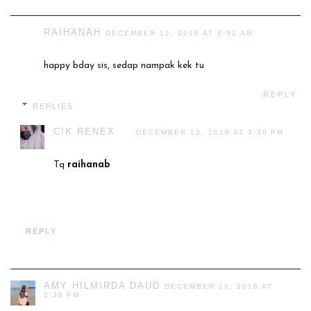
RAIHANAH
DECEMBER 12, 2016 AT 8:52 AM
happy bday sis, sedap nampak kek tu
REPLY
REPLIES
CIK RENEX
DECEMBER 13, 2016 AT 3:36 PM
Tq
raihanab
REPLY
AMY HILMIRDA DAUD
DECEMBER 12, 2016 AT
2:36 PM