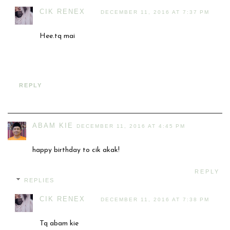
CIK RENEX
DECEMBER 11, 2016 AT 7:37 PM
Hee.tq mai
REPLY
ABAM KIE
DECEMBER 11, 2016 AT 4:45 PM
happy birthday to cik akak!
REPLY
REPLIES
CIK RENEX
DECEMBER 11, 2016 AT 7:38 PM
Tq abam kie