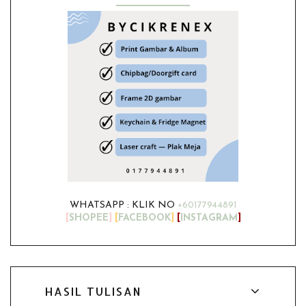
WHATSAPP : KLIK NO
+60177944891
[
SHOPEE
]
[
FACEBOOK
]
[
INSTAGRAM
]
HASIL TULISAN