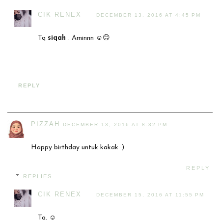
CIK RENEX
DECEMBER 13, 2016 AT 4:45 PM
Tq
siqah
. Aminnn ☺😊
REPLY
PIZZAH
DECEMBER 13, 2016 AT 8:32 PM
Happy birthday untuk kakak :)
REPLY
REPLIES
CIK RENEX
DECEMBER 15, 2016 AT 11:55 PM
Tq. ☺