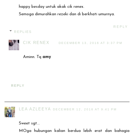
happy besday untuk akak cik renex.
Semoga dimurahkan rezeki dan di berkhati umurnya.
REPLY
REPLIES
CIK RENEX
DECEMBER 13, 2016 AT 3:37 PM
Aminn. Tq
amy
REPLY
LEA AZLEEYA
DECEMBER 12, 2016 AT 9:41 PM
Sweet sgt...
MOga hubungan kalian berdua lebih erat dan bahagia