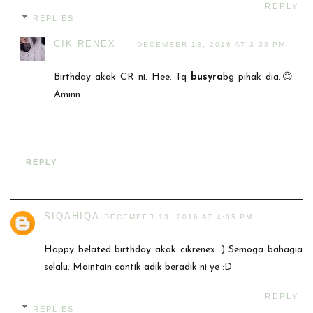
REPLY
REPLIES
CIK RENEX
DECEMBER 13, 2016 AT 3:38 PM
Birthday akak CR ni. Hee. Tq
busyra
bg pihak dia.😊
Aminn
REPLY
SIQAHIQA
DECEMBER 13, 2016 AT 4:05 PM
Happy belated birthday akak cikrenex :) Semoga bahagia
selalu. Maintain cantik adik beradik ni ye :D
REPLY
REPLIES