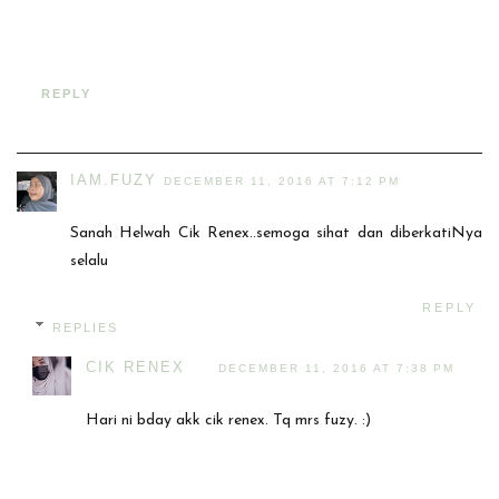
REPLY
IAM.FUZY
DECEMBER 11, 2016 AT 7:12 PM
Sanah Helwah Cik Renex..semoga sihat dan diberkatiNya
selalu
REPLY
REPLIES
CIK RENEX
DECEMBER 11, 2016 AT 7:38 PM
Hari ni bday akk cik renex. Tq mrs fuzy. :)