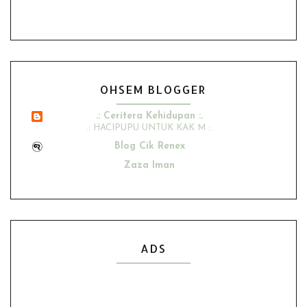
OHSEM BLOGGER
.: Ceritera Kehidupan :.
.: HACIPUPU UNTUK KAK M :.
Blog Cik Renex
Zaza Iman
Ana Suhana
Husniey Husain
Show All
ADS