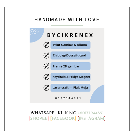
HANDMADE WITH LOVE
WHATSAPP : KLIK NO
+60177944891
[
SHOPEE
]
[
FACEBOOK
]
[
INSTAGRAM
]