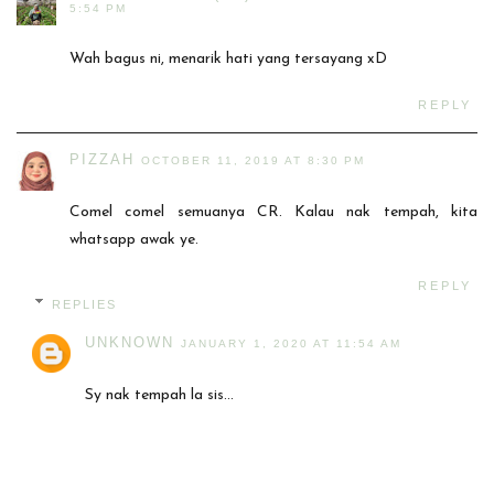
5:54 PM
Wah bagus ni, menarik hati yang tersayang xD
REPLY
PIZZAH
OCTOBER 11, 2019 AT 8:30 PM
Comel comel semuanya CR. Kalau nak tempah, kita
whatsapp awak ye.
REPLY
REPLIES
UNKNOWN
JANUARY 1, 2020 AT 11:54 AM
Sy nak tempah la sis...