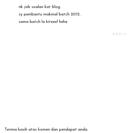
nk jwb soalan kat blog..
sy pembantu makmal batch 2012..
sama batch la kiteee! hehe
REPLY
Terima kasih atas komen dan pendapat anda.