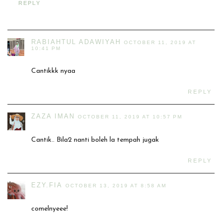
REPLY
RABIAHTUL ADAWIYAH
OCTOBER 11, 2019 AT
10:41 PM
Cantikkk nyaa
REPLY
ZAZA IMAN
OCTOBER 11, 2019 AT 10:57 PM
Cantik.. Bila2 nanti boleh la tempah jugak
REPLY
EZY.FIA
OCTOBER 13, 2019 AT 8:58 AM
comelnyeee!