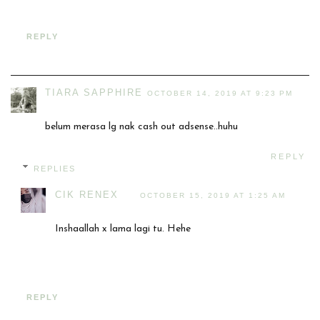
REPLY
TIARA SAPPHIRE
OCTOBER 14, 2019 AT 9:23 PM
belum merasa lg nak cash out adsense..huhu
REPLY
REPLIES
CIK RENEX
OCTOBER 15, 2019 AT 1:25 AM
Inshaallah x lama lagi tu. Hehe
REPLY