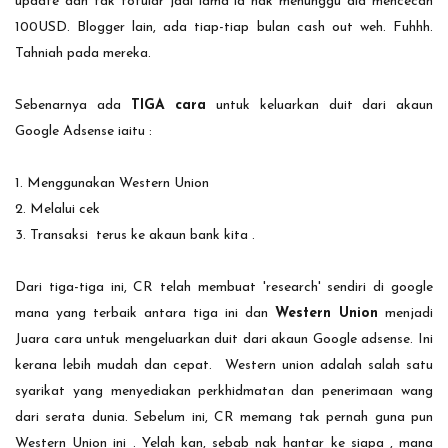
update dan tak fofular jadi lama la nak menunggu dia mencecah
100USD. Blogger lain, ada tiap-tiap bulan cash out weh. Fuhhh.
Tahniah pada mereka.
Sebenarnya ada
TIGA cara
untuk keluarkan duit dari akaun
Google Adsense iaitu :
1. Menggunakan Western Union
2. Melalui cek
3. Transaksi terus ke akaun bank kita .
Dari tiga-tiga ini, CR telah membuat 'research' sendiri di google
mana yang terbaik antara tiga ini dan
Western Union
menjadi
Juara cara untuk mengeluarkan duit dari akaun Google adsense. Ini
kerana lebih mudah dan cepat. Western union adalah salah satu
syarikat yang menyediakan perkhidmatan dan penerimaan wang
dari serata dunia. Sebelum ini, CR memang tak pernah guna pun
Western Union ini . Yelah kan, sebab nak hantar ke siapa , mana