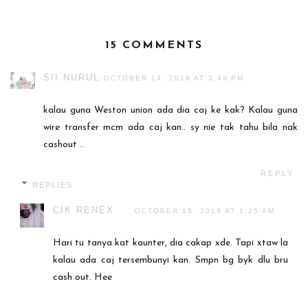
15 COMMENTS
SII NURUL
OCTOBER 14, 2019 AT 3:48 PM
kalau guna Weston union ada dia caj ke kak? Kalau guna
wire transfer mcm ada caj kan.. sy nie tak tahu bila nak
cashout ..
REPLY
REPLIES
CIK RENEX
OCTOBER 15, 2019 AT 1:25 AM
Hari tu tanya kat kaunter, dia cakap xde. Tapi xtaw la
kalau ada caj tersembunyi kan. Smpn bg byk dlu bru
cash out. Hee