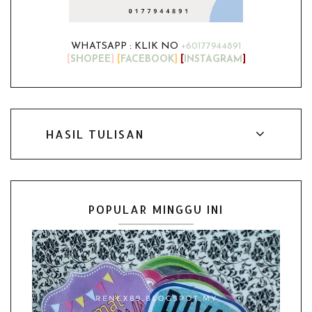
WHATSAPP : KLIK NO
+60177944891
[
SHOPEE
]
[
FACEBOOK
]
[
INSTAGRAM
]
HASIL TULISAN
POPULAR MINGGU INI