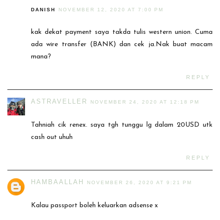
DANISH
NOVEMBER 12, 2020 AT 7:00 PM
kak dekat payment saya takda tulis western union. Cuma
ada wire transfer (BANK) dan cek ja.Nak buat macam
mana?
REPLY
ASTRAVELLER
NOVEMBER 24, 2020 AT 12:18 PM
Tahniah cik renex. saya tgh tunggu lg dalam 20USD utk
cash out uhuh
REPLY
HAMBAALLAH
NOVEMBER 26, 2020 AT 9:21 PM
Kalau passport boleh keluarkan adsense x