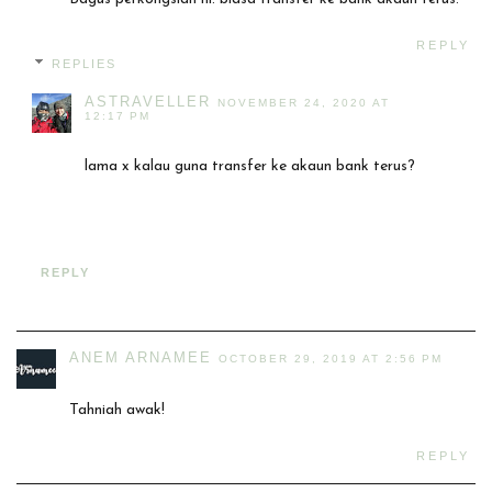
REPLY
REPLIES
ASTRAVELLER
NOVEMBER 24, 2020 AT
12:17 PM
lama x kalau guna transfer ke akaun bank terus?
REPLY
ANEM ARNAMEE
OCTOBER 29, 2019 AT 2:56 PM
Tahniah awak!
REPLY