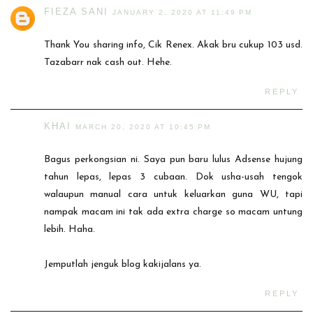
FIEZA SANI
JANUARY 2, 2020 AT 11:49 PM
Thank You sharing info, Cik Renex. Akak bru cukup 103 usd.
Tazabarr nak cash out. Hehe.
REPLY
KHAI
MARCH 20, 2020 AT 10:45 PM
Bagus perkongsian ni. Saya pun baru lulus Adsense hujung
tahun lepas, lepas 3 cubaan. Dok usha-usah tengok
walaupun manual cara untuk keluarkan guna WU, tapi
nampak macam ini tak ada extra charge so macam untung
lebih. Haha.
Jemputlah jenguk blog kakijalans ya.
REPLY