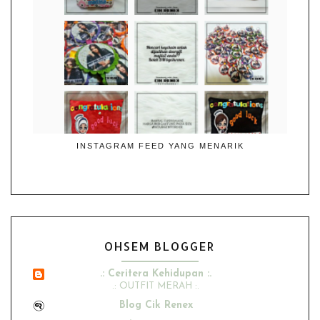
INSTAGRAM FEED YANG MENARIK
OHSEM BLOGGER
.: Ceritera Kehidupan :.
.: OUTFIT MERAH :.
Blog Cik Renex