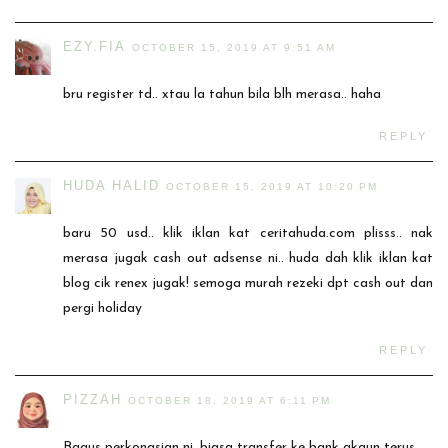
EZY.FIA
OCTOBER 15, 2019 AT 9:51 AM
bru register td.. xtau la tahun bila blh merasa.. haha
REPLY
HUDA HALID
OCTOBER 15, 2019 AT 10:20 PM
baru 50 usd.. klik iklan kat ceritahuda.com plisss.. nak
merasa jugak cash out adsense ni.. huda dah klik iklan kat
blog cik renex jugak! semoga murah rezeki dpt cash out dan
pergi holiday
REPLY
PIZZAH
OCTOBER 18, 2019 AT 6:11 PM
Bagus perkongsian ni. biasa transfer ke bank akaun terus.