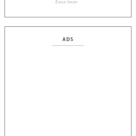
Zaza Iman
Ana Suhana
Husniey Husain
Show All
ADS