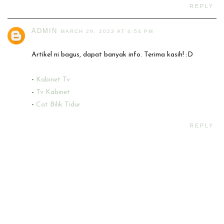
REPLY
ADMIN
MARCH 29, 2023 AT 4:54 PM
Artikel ni bagus, dapat banyak info. Terima kasih! :D
-
Kabinet Tv
-
Tv Kabinet
-
Cat Bilik Tidur
REPLY